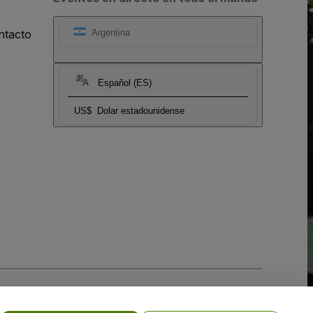
ntacto
Argentina
Español (ES)
US$
Dolar estadounidense