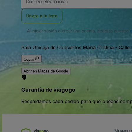
de
correo
electrónico
Únete a la lista
Al iniciar sesión o crear una cuenta, aceptas nuestro
Sala Unicaja de Conciertos María Cristina
-
Calle
Copiar
Abrir en Mapas de Google
Garantía de viagogo
Respaldamos cada pedido para que puedas compr
Nuestr