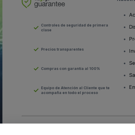
Ac
Controles de seguridad de primera
Di
clase
Pr
Precios transparentes
In
Se
Compras con garantía al 100%
Sa
Em
Equipo de Atención al Cliente que te
acompaña en todo el proceso
Derechos reservados © viagogo GmbH 2026
Datos de la Emp