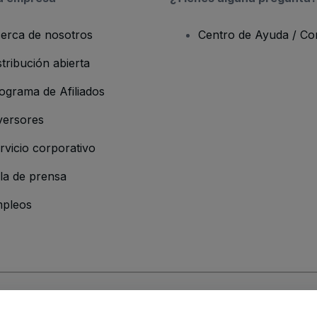
erca de nosotros
Centro de Ayuda / Co
stribución abierta
ograma de Afiliados
versores
rvicio corporativo
la de prensa
pleos
resa