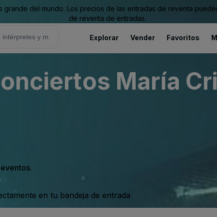
grande del mundo. Los precios de las entradas de reventa pueden es
de reventa de entradas.
Explorar
Vender
Favoritos
M
onciertos María Cr
s eventos.
rectamente en tu bandeja de entrada