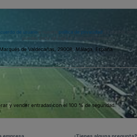
acuerdo de usuario
y nuestra
política de privacidad
. Es posible que
puedes darte de baja en cualquier momento.
 Marqués de Valdecañas, 29008, Málaga, España
ar y vender entradas con el 100 % de seguridad.
a empresa
¿Tienes alguna pregunta?