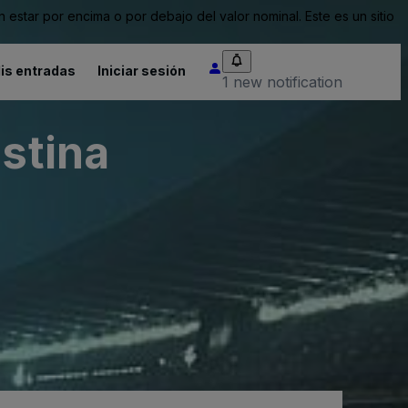
tar por encima o por debajo del valor nominal. Este es un sitio
is entradas
Iniciar sesión
1 new notification
istina