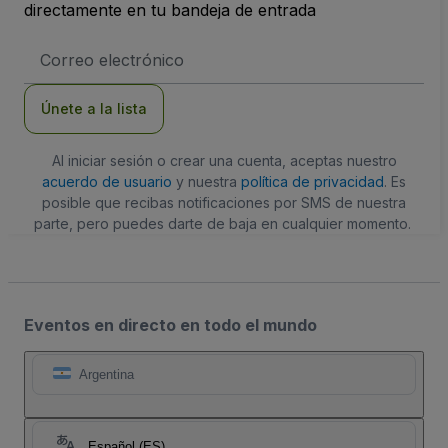
directamente en tu bandeja de entrada
Dirección
de
correo
electrónico
Únete a la lista
Al iniciar sesión o crear una cuenta, aceptas nuestro
acuerdo de usuario
y nuestra
política de privacidad
. Es
posible que recibas notificaciones por SMS de nuestra
parte, pero puedes darte de baja en cualquier momento.
Eventos en directo en todo el mundo
Argentina
Español (ES)