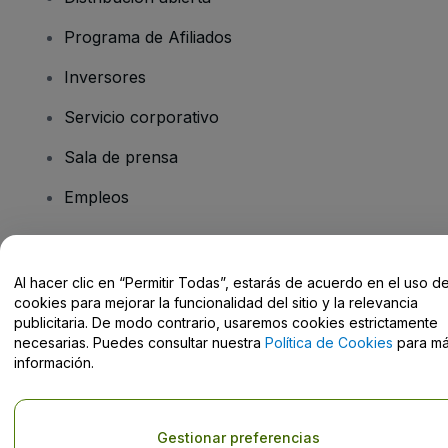
Programa de Afiliados
Inversores
Servicio corporativo
Sala de prensa
Empleos
¿Tienes alguna pregunta?
Al hacer clic en “Permitir Todas”, estarás de acuerdo en el uso d
cookies para mejorar la funcionalidad del sitio y la relevancia
Centro de Ayuda / Contacto
publicitaria. De modo contrario, usaremos cookies estrictamente
necesarias. Puedes consultar nuestra
Política de Cookies
para m
información.
Derechos reservados © viagogo GmbH 2026
Datos de la Empresa
Gestionar preferencias