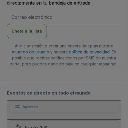
directamente en tu bandeja de entrada
Dirección
de
correo
electrónico
Únete a la lista
Al iniciar sesión o crear una cuenta, aceptas nuestro
acuerdo de usuario
y nuestra
política de privacidad
. Es
posible que recibas notificaciones por SMS de nuestra
parte, pero puedes darte de baja en cualquier momento.
Eventos en directo en todo el mundo
Argentina
Español (ES)