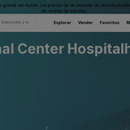
grande del mundo. Los precios de las entradas de reventa pueden es
de reventa de entradas.
Explorar
Vender
Favoritos
M
al Center Hospitalh