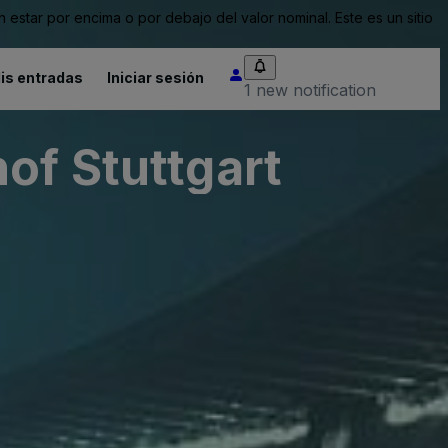
tar por encima o por debajo del valor nominal. Este es un sitio
is entradas
Iniciar sesión
1 new notification
of Stuttgart