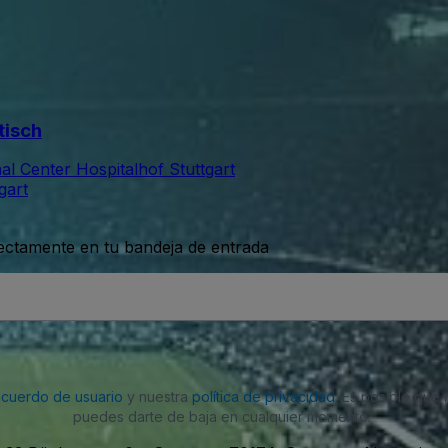
tisch
al Center Hospitalhof Stuttgart
gart
rectamente en tu bandeja de entrada
acuerdo de usuario
y nuestra
política de privacidad
. Es posible que
puedes darte de baja en cualquier momento.