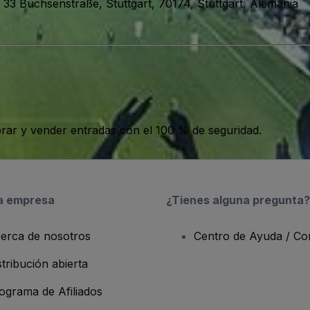
-
33 Büchsenstraße, Stuttgart, 70174, Stuttgart, Alemania
ar y vender entradas con el 100 % de seguridad.
a empresa
¿Tienes alguna pregunta?
erca de nosotros
Centro de Ayuda / Co
stribución abierta
ograma de Afiliados