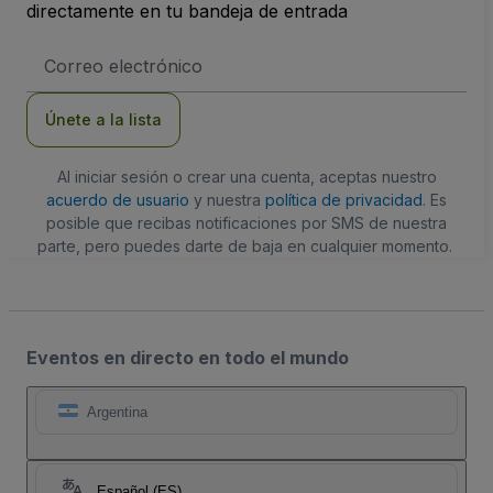
directamente en tu bandeja de entrada
Dirección
de
correo
electrónico
Únete a la lista
Al iniciar sesión o crear una cuenta, aceptas nuestro
acuerdo de usuario
y nuestra
política de privacidad
. Es
posible que recibas notificaciones por SMS de nuestra
parte, pero puedes darte de baja en cualquier momento.
Eventos en directo en todo el mundo
Argentina
Español (ES)