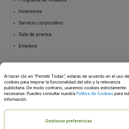
Inversores
Servicio corporativo
Sala de prensa
Empleos
¿Tienes alguna pregunta?
Al hacer clic en “Permitir Todas”, estarás de acuerdo en el uso d
Centro de Ayuda / Contacto
cookies para mejorar la funcionalidad del sitio y la relevancia
publicitaria. De modo contrario, usaremos cookies estrictamente
necesarias. Puedes consultar nuestra
Política de Cookies
para m
información.
Derechos reservados © viagogo GmbH 2026
Datos de la Empresa
El uso de este sitio web constituye la aceptación de los
Términos y
Gestionar preferencias
Condiciones
, de la
Política de Privacidad
, de la
Política de Cookies
y de la
Política de Privacidad para Móviles