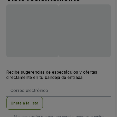
Recibe sugerencias de espectáculos y ofertas
directamente en tu bandeja de entrada
Dirección
de
correo
electrónico
Únete a la lista
Al iniciar sesión o crear una cuenta, aceptas nuestro