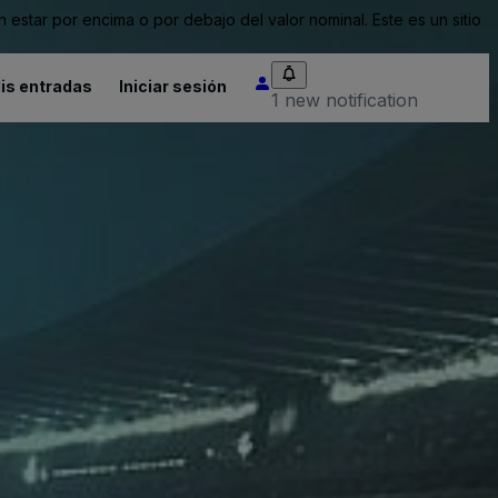
tar por encima o por debajo del valor nominal. Este es un sitio
is entradas
Iniciar sesión
1 new notification