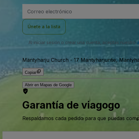
Dirección
de
correo
electrónico
Únete a la lista
Al iniciar sesión o crear una cuenta, aceptas nuestro
Mäntyharju Church
-
17 Mäntyharjuntie, Mäntyha
Copiar
Abrir en Mapas de Google
Garantía de viagogo
Respaldamos cada pedido para que puedas compr