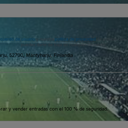
acuerdo de usuario
y nuestra
política de privacidad
. Es posible que
puedes darte de baja en cualquier momento.
rju, 52700, Mäntyharju, Finlandia
ar y vender entradas con el 100 % de seguridad.