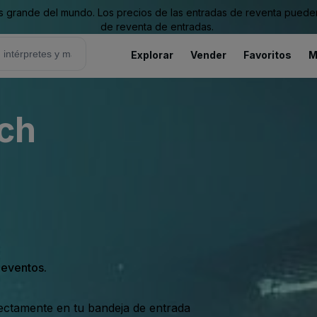
grande del mundo. Los precios de las entradas de reventa pueden es
de reventa de entradas.
Explorar
Vender
Favoritos
M
ch
s eventos.
rectamente en tu bandeja de entrada