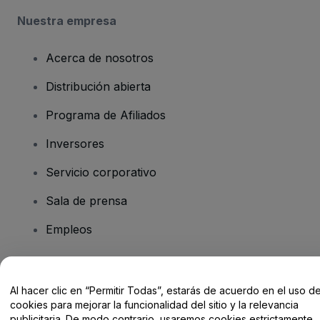
Nuestra empresa
Acerca de nosotros
Distribución abierta
Programa de Afiliados
Inversores
Servicio corporativo
Sala de prensa
Empleos
¿Tienes alguna pregunta?
Al hacer clic en “Permitir Todas”, estarás de acuerdo en el uso d
cookies para mejorar la funcionalidad del sitio y la relevancia
Centro de Ayuda / Contacto
publicitaria. De modo contrario, usaremos cookies estrictamente