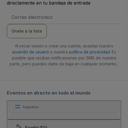
directamente en tu bandeja de entrada
Dirección
de
correo
electrónico
Únete a la lista
Al iniciar sesión o crear una cuenta, aceptas nuestro
acuerdo de usuario
y nuestra
política de privacidad
. Es
posible que recibas notificaciones por SMS de nuestra
parte, pero puedes darte de baja en cualquier momento.
Eventos en directo en todo el mundo
Argentina
Español (ES)