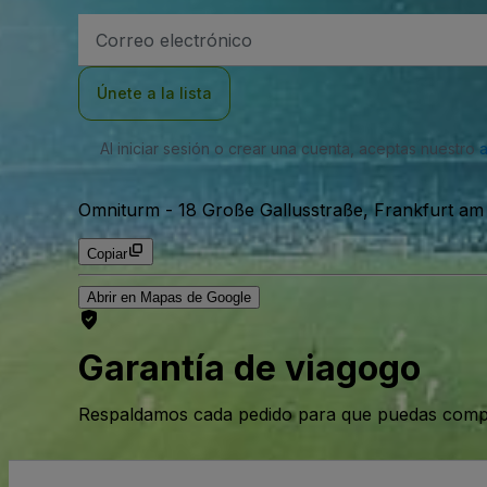
Dirección
de
correo
electrónico
Únete a la lista
Al iniciar sesión o crear una cuenta, aceptas nuestro
Omniturm
-
18 Große Gallusstraße, Frankfurt am
Copiar
Abrir en Mapas de Google
Garantía de viagogo
Respaldamos cada pedido para que puedas compr