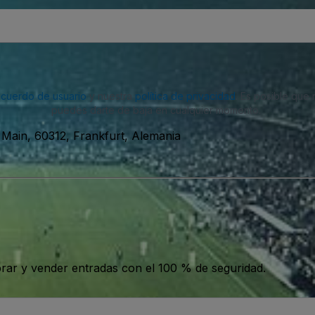
acuerdo de usuario
y nuestra
política de privacidad
. Es posible que
puedes darte de baja en cualquier momento.
 Main, 60312, Frankfurt, Alemania
ar y vender entradas con el 100 % de seguridad.