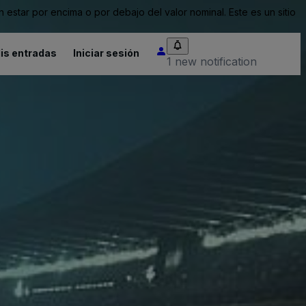
tar por encima o por debajo del valor nominal. Este es un sitio
is entradas
Iniciar sesión
1 new notification