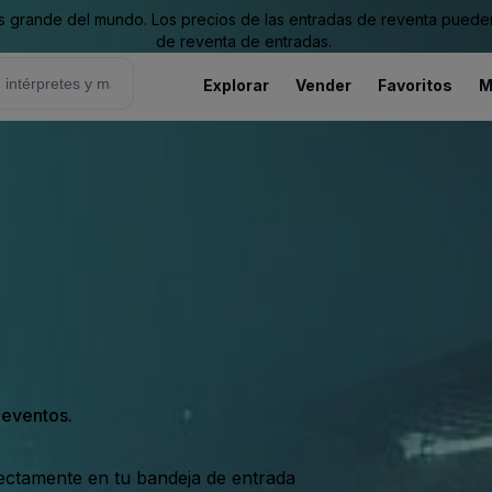
grande del mundo. Los precios de las entradas de reventa pueden es
de reventa de entradas.
Explorar
Vender
Favoritos
M
s eventos.
rectamente en tu bandeja de entrada