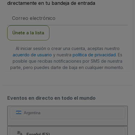
directamente en tu bandeja de entrada
Dirección
de
correo
electrónico
Únete a la lista
Al iniciar sesión o crear una cuenta, aceptas nuestro
acuerdo de usuario
y nuestra
política de privacidad
. Es
posible que recibas notificaciones por SMS de nuestra
parte, pero puedes darte de baja en cualquier momento.
Eventos en directo en todo el mundo
Argentina
Español (ES)