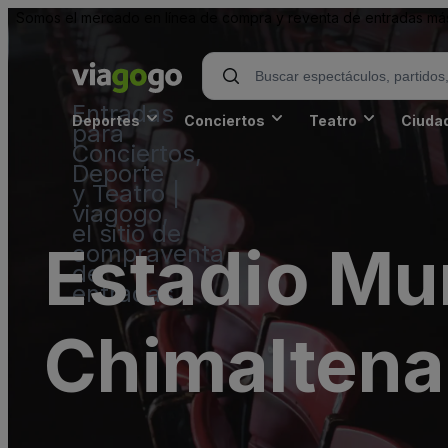
Somos el mercado en línea de compra y reventa de entradas más 
Entradas
Deportes
Conciertos
Teatro
Ciuda
para
Conciertos,
Deporte
y Teatro |
viagogo,
el sitio de
Estadio Mu
compraventa
de
entradas
Chimalten