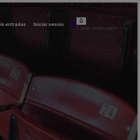
tar por encima o por debajo del valor nominal. Este es un sitio
is entradas
Iniciar sesión
1 new notification