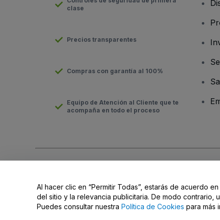
Controles de seguridad de primera
Di
clase
Pr
Precios transparentes
In
Se
Compras con garantía al 100%
Sa
Em
Equipo de Atención al Cliente que te
acompaña en todo el proceso
Derechos reservados © viagogo GmbH 2026
Datos de la Emp
El uso de este sitio web constituye la aceptación de los
Términ
Al hacer clic en “Permitir Todas”, estarás de acuerdo en
No compartir mi información personal ni tus opciones de priva
del sitio y la relevancia publicitaria. De modo contrario
Puedes consultar nuestra
Política de Cookies
para más i