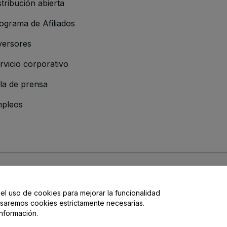
stribución abierta
ograma de Afiliados
versores
rvicio corporativo
la de prensa
pleos
resa
os y Condiciones
, de la
Política de Privacidad
, de la
Política de Cookies
y de
 el uso de cookies para mejorar la funcionalidad
cidad
, usaremos cookies estrictamente necesarias.
nformación.