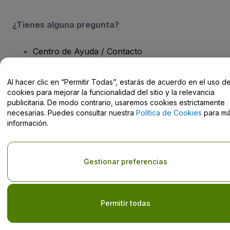
¿Tienes alguna pregunta?
Centro de Ayuda / Contacto
Al hacer clic en “Permitir Todas”, estarás de acuerdo en el uso d
cookies para mejorar la funcionalidad del sitio y la relevancia
publicitaria. De modo contrario, usaremos cookies estrictamente
Derechos reservados © viagogo GmbH 2026
Datos de la Empresa
necesarias. Puedes consultar nuestra
Política de Cookies
para m
El uso de este sitio web constituye la aceptación de los
Términos y
información.
Condiciones
, de la
Política de Privacidad
, de la
Política de Cookies
y de la
Política de Privacidad para Móviles
Do Not Share My Personal Information/Your Privacy Choices
Gestionar preferencias
Permitir todas