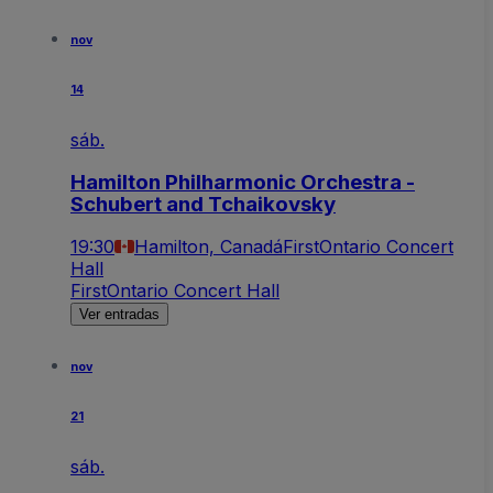
nov
14
sáb.
Hamilton Philharmonic Orchestra -
Schubert and Tchaikovsky
19:30
Hamilton, Canadá
FirstOntario Concert
Hall
FirstOntario Concert Hall
Ver entradas
nov
21
sáb.