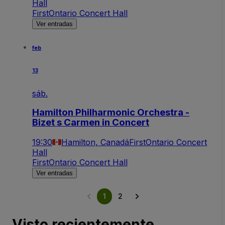
Hall
FirstOntario Concert Hall
Ver entradas
feb
13
sáb.
Hamilton Philharmonic Orchestra -
Bizet s Carmen in Concert
19:30
Hamilton, Canadá
FirstOntario Concert
Hall
FirstOntario Concert Hall
Ver entradas
1
2
Visto recientemente