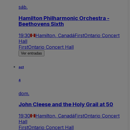
sáb.
Hamilton Philharmonic Orchestra -
Beethovens Sixth
19:30
Hamilton, Canadá
FirstOntario Concert
Hall
FirstOntario Concert Hall
Ver entradas
oct
4
dom.
John Cleese and the Holy Grail at 50
19:30
Hamilton, Canadá
FirstOntario Concert
Hall
FirstOntario Concert Hall