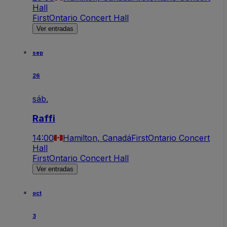
Hall
FirstOntario Concert Hall
Ver entradas
sep
26
sáb.
Raffi
14:00
Hamilton, Canadá
FirstOntario Concert
Hall
FirstOntario Concert Hall
Ver entradas
oct
3