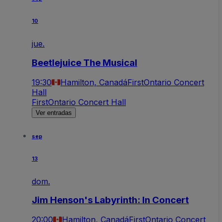
10
jue.
Beetlejuice The Musical
19:30
Hamilton, Canadá
FirstOntario Concert
Hall
FirstOntario Concert Hall
Ver entradas
sep
13
dom.
Jim Henson's Labyrinth: In Concert
20:00
Hamilton, Canadá
FirstOntario Concert