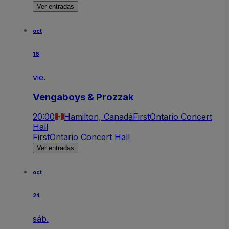
Ver entradas
oct
16
vie.
Vengaboys & Prozzak
20:00
Hamilton, Canadá
FirstOntario Concert
Hall
FirstOntario Concert Hall
Ver entradas
oct
24
sáb.