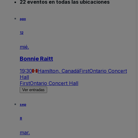
22 eventos en todas las ubicaciones
ago
12
mié.
Bonnie Raitt
19:30
Hamilton, Canadá
FirstOntario Concert
Hall
FirstOntario Concert Hall
Ver entradas
sep
8
mar.