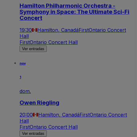
Hamilton Philharmonic Orchestra -
Symphony in Space: The Ultimate Sci-Fi
Concert
19:30
Hamilton, Canadá
FirstOntario Concert
Hall
FirstOntario Concert Hall
Ver entradas
nov
1
dom.
Owen Riegling
20:00
Hamilton, Canadá
FirstOntario Concert
Hall
FirstOntario Concert Hall
Ver entradas