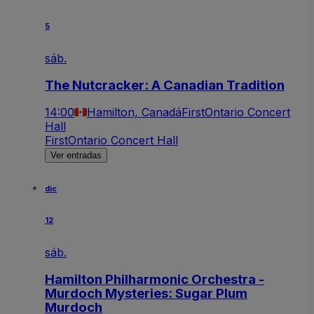
5
sáb.
The Nutcracker: A Canadian Tradition
14:00
Hamilton, Canadá
FirstOntario Concert
Hall
FirstOntario Concert Hall
Ver entradas
dic
12
sáb.
Hamilton Philharmonic Orchestra -
Murdoch Mysteries: Sugar Plum
Murdoch