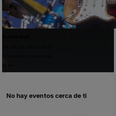
Bonnie Raitt
mié., 12 ago. 2026 • 19:30
FirstOntario Concert Hall
57 $+
No hay eventos cerca de ti