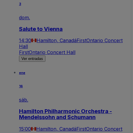
3
dom.
Salute to Vienna
14:30
Hamilton, Canadá
FirstOntario Concert
Hall
FirstOntario Concert Hall
Ver entradas
ene
16
sáb.
Hamilton Philharmonic Orchestra -
Mendelssohn and Schumann
15:00
Hamilton, Canadá
FirstOntario Concert