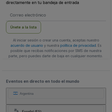
directamente en tu bandeja de entrada
Dirección
de
correo
electrónico
Únete a la lista
Al iniciar sesión o crear una cuenta, aceptas nuestro
acuerdo de usuario
y nuestra
política de privacidad
. Es
posible que recibas notificaciones por SMS de nuestra
parte, pero puedes darte de baja en cualquier momento.
Eventos en directo en todo el mundo
Argentina
Español (ES)