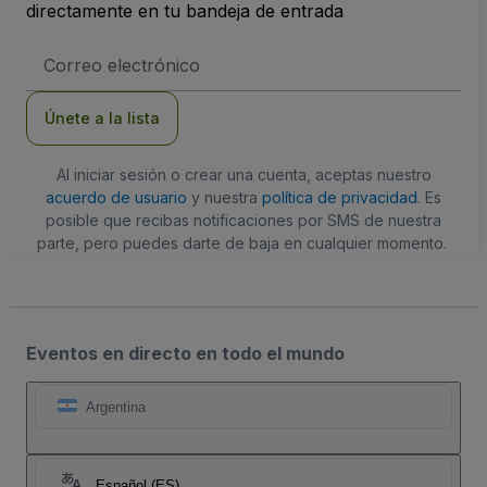
directamente en tu bandeja de entrada
Dirección
de
correo
electrónico
Únete a la lista
Al iniciar sesión o crear una cuenta, aceptas nuestro
acuerdo de usuario
y nuestra
política de privacidad
. Es
posible que recibas notificaciones por SMS de nuestra
parte, pero puedes darte de baja en cualquier momento.
Eventos en directo en todo el mundo
Argentina
Español (ES)