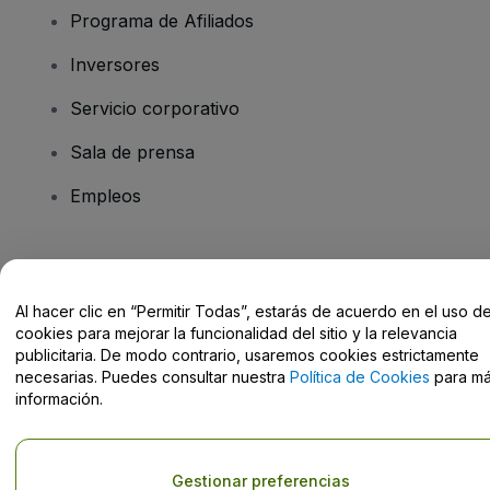
Programa de Afiliados
Inversores
Servicio corporativo
Sala de prensa
Empleos
¿Tienes alguna pregunta?
Al hacer clic en “Permitir Todas”, estarás de acuerdo en el uso d
Centro de Ayuda / Contacto
cookies para mejorar la funcionalidad del sitio y la relevancia
publicitaria. De modo contrario, usaremos cookies estrictamente
necesarias. Puedes consultar nuestra
Política de Cookies
para m
información.
Derechos reservados © viagogo GmbH 2026
Datos de la Empresa
El uso de este sitio web constituye la aceptación de los
Términos y
Gestionar preferencias
Condiciones
, de la
Política de Privacidad
, de la
Política de Cookies