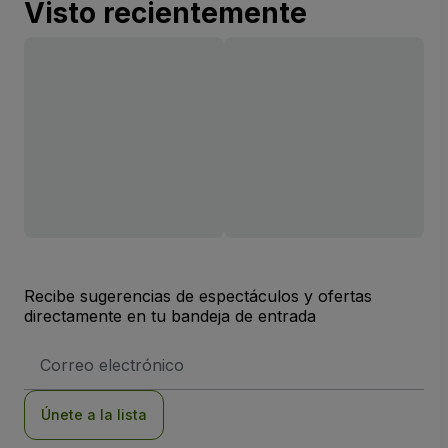
Visto recientemente
Recibe sugerencias de espectáculos y ofertas
directamente en tu bandeja de entrada
Dirección
de
correo
electrónico
Únete a la lista