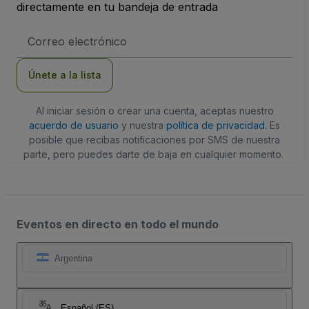
directamente en tu bandeja de entrada
Dirección
de
correo
electrónico
Únete a la lista
Al iniciar sesión o crear una cuenta, aceptas nuestro
acuerdo de usuario
y nuestra
política de privacidad
. Es
posible que recibas notificaciones por SMS de nuestra
parte, pero puedes darte de baja en cualquier momento.
Eventos en directo en todo el mundo
Argentina
Español (ES)