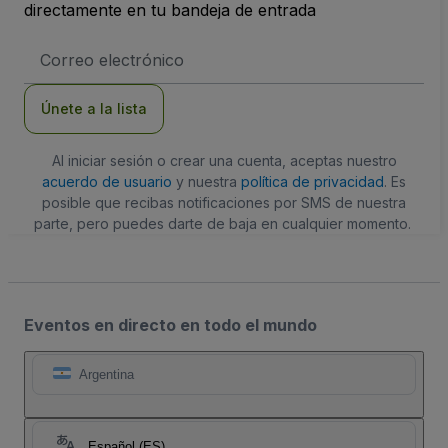
directamente en tu bandeja de entrada
Dirección
de
correo
electrónico
Únete a la lista
Al iniciar sesión o crear una cuenta, aceptas nuestro
acuerdo de usuario
y nuestra
política de privacidad
. Es
posible que recibas notificaciones por SMS de nuestra
parte, pero puedes darte de baja en cualquier momento.
Eventos en directo en todo el mundo
Argentina
Español (ES)