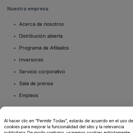
Nuestra empresa
Acerca de nosotros
Distribución abierta
Programa de Afiliados
Inversores
Servicio corporativo
Sala de prensa
Empleos
¿Tienes alguna pregunta?
Al hacer clic en “Permitir Todas”, estarás de acuerdo en el uso d
cookies para mejorar la funcionalidad del sitio y la relevancia
Centro de Ayuda / Contacto
publicitaria. De modo contrario, usaremos cookies estrictamente