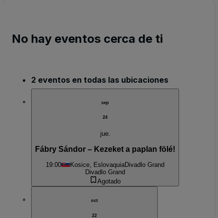
No hay eventos cerca de ti
2 eventos en todas las ubicaciones
sep
24
jue.
Fábry Sándor – Kezeket a paplan fölé!
19:00
Kosice, Eslovaquia
Divadlo Grand
Divadlo Grand
Agotado
oct
22