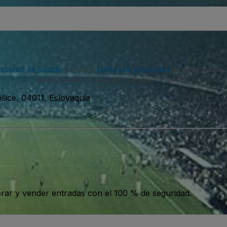
acuerdo de usuario
y nuestra
política de privacidad
. Es posible que
puedes darte de baja en cualquier momento.
ošice, 04011, Eslovaquia
ar y vender entradas con el 100 % de seguridad.