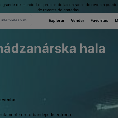
grande del mundo. Los precios de las entradas de reventa pueden es
de reventa de entradas.
Explorar
Vender
Favoritos
M
 hádzanárska hala
s eventos.
rectamente en tu bandeja de entrada