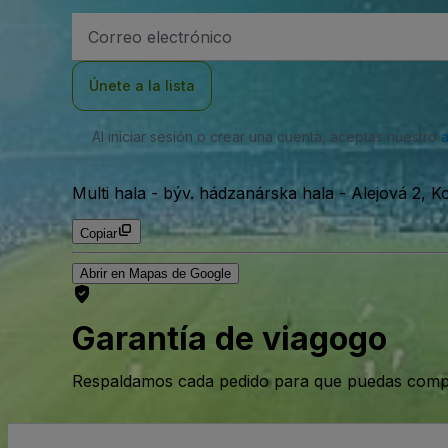
Dirección
de
correo
electrónico
Únete a la lista
Al iniciar sesión o crear una cuenta, aceptas nuestro
Multi hala - býv. hádzanárska hala
-
Alejová 2, K
Copiar
Abrir en Mapas de Google
Garantía de viagogo
Respaldamos cada pedido para que puedas compr