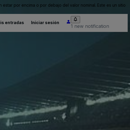
tar por encima o por debajo del valor nominal. Este es un sitio
is entradas
Iniciar sesión
1 new notification