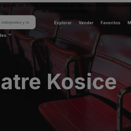
grande del mundo. Los precios de las entradas de reventa pueden es
de reventa de entradas.
Explorar
Vender
Favoritos
M
des
atre Kosice