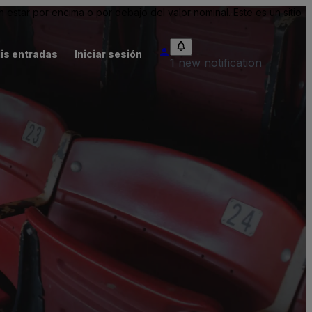
tar por encima o por debajo del valor nominal. Este es un sitio
is entradas
Iniciar sesión
1 new notification