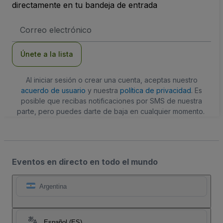
directamente en tu bandeja de entrada
Dirección
de
correo
electrónico
Únete a la lista
Al iniciar sesión o crear una cuenta, aceptas nuestro
acuerdo de usuario
y nuestra
política de privacidad
. Es
posible que recibas notificaciones por SMS de nuestra
parte, pero puedes darte de baja en cualquier momento.
Eventos en directo en todo el mundo
Argentina
Español (ES)