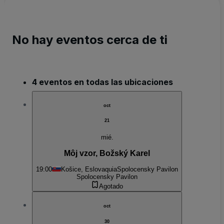
No hay eventos cerca de ti
4 eventos en todas las ubicaciones
oct
21
mié.
Môj vzor, Božský Karel
19:00
Košice, Eslovaquia
Spolocensky Pavilon
Spolocensky Pavilon
Agotado
oct
30