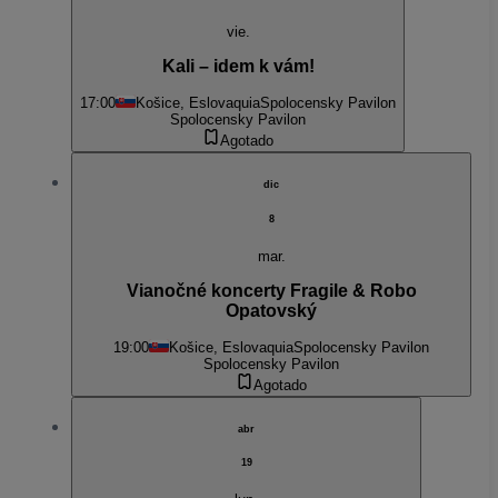
vie.
Kali – idem k vám!
17:00
Košice, Eslovaquia
Spolocensky Pavilon
Spolocensky Pavilon
Agotado
dic
8
mar.
Vianočné koncerty Fragile & Robo
Opatovský
19:00
Košice, Eslovaquia
Spolocensky Pavilon
Spolocensky Pavilon
Agotado
abr
19