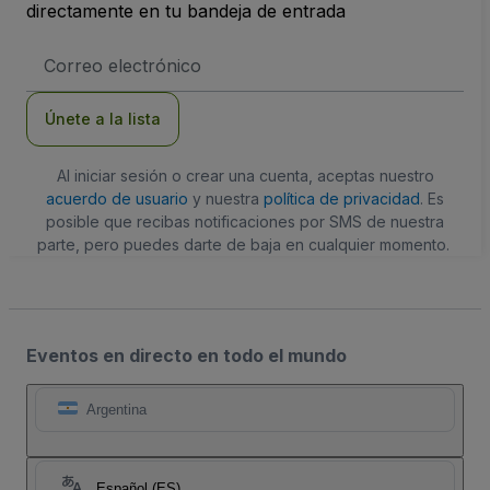
directamente en tu bandeja de entrada
Dirección
de
correo
electrónico
Únete a la lista
Al iniciar sesión o crear una cuenta, aceptas nuestro
acuerdo de usuario
y nuestra
política de privacidad
. Es
posible que recibas notificaciones por SMS de nuestra
parte, pero puedes darte de baja en cualquier momento.
Eventos en directo en todo el mundo
Argentina
Español (ES)