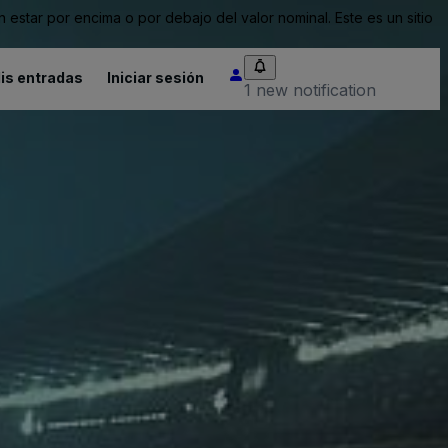
tar por encima o por debajo del valor nominal. Este es un sitio
is entradas
Iniciar sesión
1 new notification