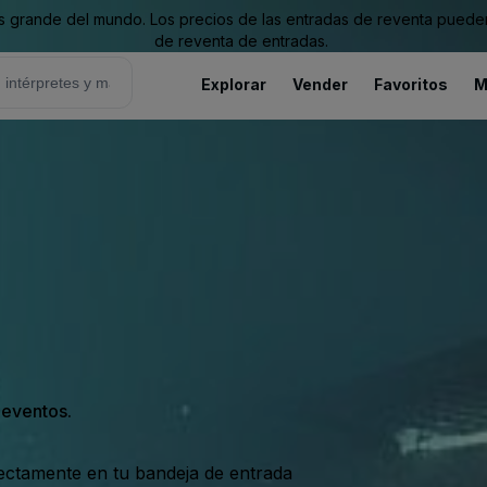
grande del mundo. Los precios de las entradas de reventa pueden es
de reventa de entradas.
Explorar
Vender
Favoritos
M
s eventos.
rectamente en tu bandeja de entrada