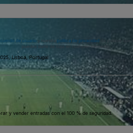
acuerdo de usuario
y nuestra
política de privacidad
. Es posible que
puedes darte de baja en cualquier momento.
025, Lisboa, Portugal
ar y vender entradas con el 100 % de seguridad.