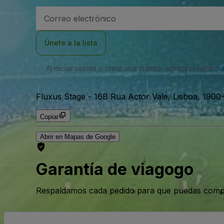
Dirección
de
correo
electrónico
Únete a la lista
Al iniciar sesión o crear una cuenta, aceptas nuestro
Fluxus Stage
-
16B Rua Actor Vale, Lisboa, 1900-
Copiar
Abrir en Mapas de Google
Garantía de viagogo
Respaldamos cada pedido para que puedas compr