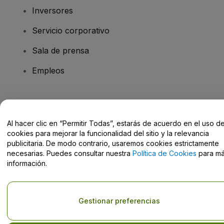
Inversores
Servicio corporativo
Sala de prensa
Empleos
¿Tienes alguna pregunta?
Al hacer clic en “Permitir Todas”, estarás de acuerdo en el uso d
Centro de Ayuda / Contacto
cookies para mejorar la funcionalidad del sitio y la relevancia
publicitaria. De modo contrario, usaremos cookies estrictamente
necesarias. Puedes consultar nuestra
Política de Cookies
para m
información.
Derechos reservados © viagogo GmbH 2026
Datos de la Empresa
El uso de este sitio web constituye la aceptación de los
Términos y
Gestionar preferencias
Condiciones
, de la
Política de Privacidad
, de la
Política de Cookies
y de la
Política de Privacidad para Móviles
No compartir mi información personal ni tus opciones de