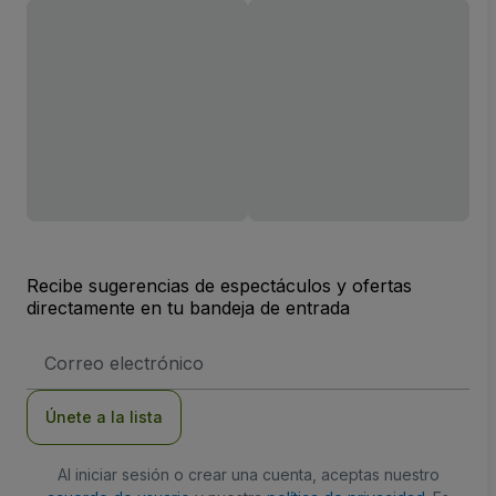
Recibe sugerencias de espectáculos y ofertas
directamente en tu bandeja de entrada
Dirección
de
correo
electrónico
Únete a la lista
Al iniciar sesión o crear una cuenta, aceptas nuestro