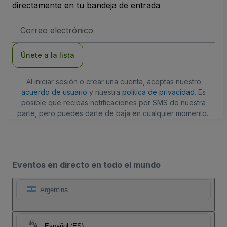
directamente en tu bandeja de entrada
Dirección
de
correo
electrónico
Únete a la lista
Al iniciar sesión o crear una cuenta, aceptas nuestro
acuerdo de usuario
y nuestra
política de privacidad
. Es
posible que recibas notificaciones por SMS de nuestra
parte, pero puedes darte de baja en cualquier momento.
Eventos en directo en todo el mundo
Argentina
Español (ES)