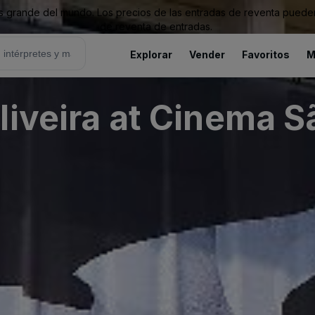
grande del mundo. Los precios de las entradas de reventa pueden es
de reventa de entradas.
Explorar
Vender
Favoritos
M
liveira at Cinema S