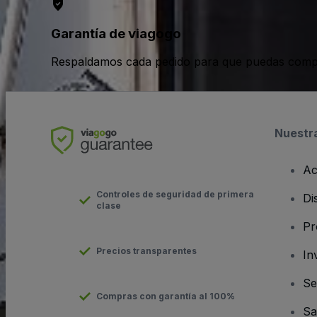
Garantía de viagogo
Respaldamos cada pedido para que puedas compr
Nuestr
Ac
Controles de seguridad de primera
Di
clase
Pr
Precios transparentes
In
Se
Compras con garantía al 100%
Sa