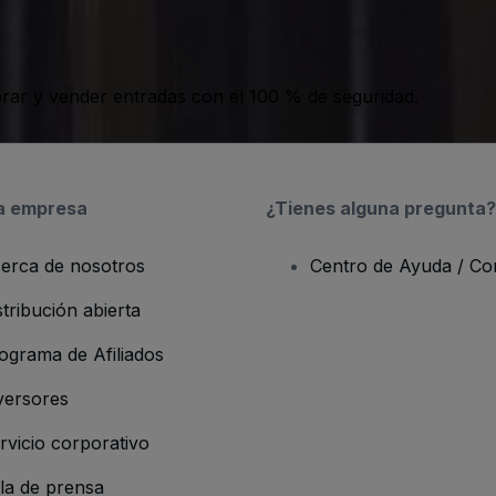
ar y vender entradas con el 100 % de seguridad.
a empresa
¿Tienes alguna pregunta?
erca de nosotros
Centro de Ayuda / Co
stribución abierta
ograma de Afiliados
versores
rvicio corporativo
la de prensa