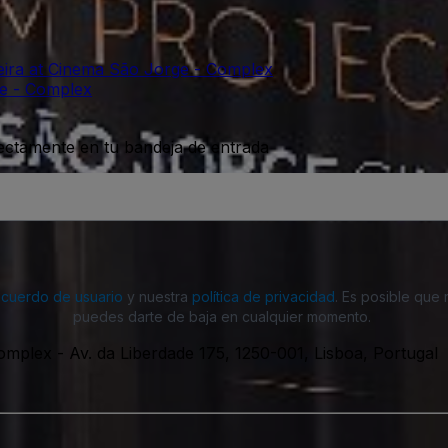
eira at Cinema São Jorge - Complex
ge - Complex
rectamente en tu bandeja de entrada
acuerdo de usuario
y nuestra
política de privacidad
. Es posible que
puedes darte de baja en cualquier momento.
Complex
-
Av. da Liberdade 175, 1250-001, Lisboa, Portugal