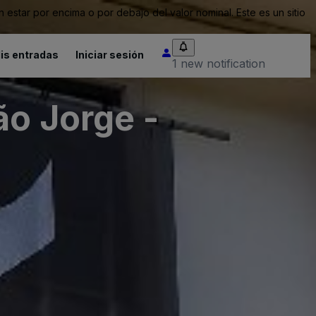
tar por encima o por debajo del valor nominal. Este es un sitio
is entradas
Iniciar sesión
1 new notification
ão Jorge -