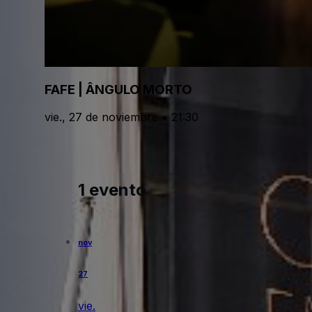
FAFE | ÂNGULO MORTO
vie., 27 de noviembre • 21:30
1 evento
nov
27
vie.