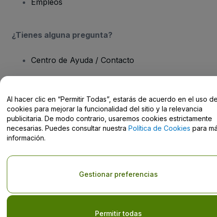
Empleos
¿Tienes alguna pregunta?
Centro de Ayuda / Contacto
Al hacer clic en “Permitir Todas”, estarás de acuerdo en el uso d
cookies para mejorar la funcionalidad del sitio y la relevancia
Derechos reservados © viagogo GmbH 2026
Datos de la Empresa
publicitaria. De modo contrario, usaremos cookies estrictamente
El uso de este sitio web constituye la aceptación de los
Términos y
necesarias. Puedes consultar nuestra
Política de Cookies
para m
Condiciones
, de la
Política de Privacidad
, de la
Política de Cookies
información.
y de la
Política de Privacidad para Móviles
No compartir mi información personal ni tus opciones de
privacidad
Gestionar preferencias
Permitir todas