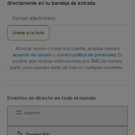
directamente en tu bandeja de entrada
Dirección
de
correo
electrónico
Únete a la lista
Al iniciar sesión o crear una cuenta, aceptas nuestro
acuerdo de usuario
y nuestra
política de privacidad
. Es
posible que recibas notificaciones por SMS de nuestra
parte, pero puedes darte de baja en cualquier momento.
Eventos en directo en todo el mundo
Argentina
Español (ES)