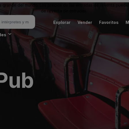
grande del mundo. Los precios de las entradas de reventa pueden es
de reventa de entradas.
Explorar
Vender
Favoritos
M
des
 Pub