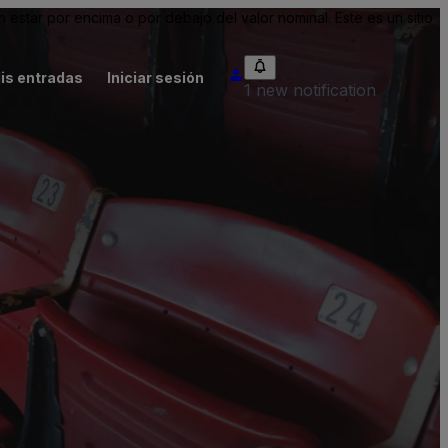
tar por encima o por debajo del valor nominal. Este es un sitio
is entradas
Iniciar sesión
1 new notification