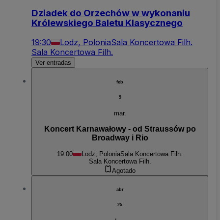
Dziadek do Orzechów w wykonaniu
Królewskiego Baletu Klasycznego
19:30
Lodz, Polonia
Sala Koncertowa Filh.
Sala Koncertowa Filh.
Ver entradas
feb
9
mar.
Koncert Karnawałowy - od Straussów po
Broadway i Rio
19:00
Lodz, Polonia
Sala Koncertowa Filh.
Sala Koncertowa Filh.
Agotado
abr
25