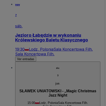
nov
7
sáb.
Jezioro Łabędzie w wykonaniu
Królewskiego Baletu Klasycznego
19:30
Lodz, Polonia
Sala Koncertowa Filh.
Sala Koncertowa Filh.
Ver entradas
dic
3
jue.
SŁAWEK UNIATOWSKI - „Magic Christmas
Jazz Night
15:00
Lodz, Polonia
Sala Koncertowa Filh.