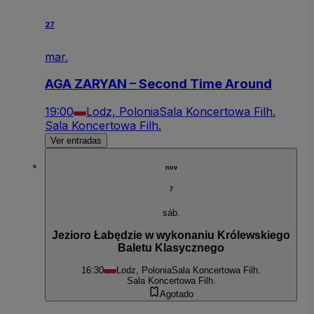
27
mar.
AGA ZARYAN – Second Time Around
19:00
Lodz, Polonia
Sala Koncertowa Filh.
Sala Koncertowa Filh.
Ver entradas
nov
7
sáb.
Jezioro Łabędzie w wykonaniu Królewskiego
Baletu Klasycznego
16:30
Lodz, Polonia
Sala Koncertowa Filh.
Sala Koncertowa Filh.
Agotado