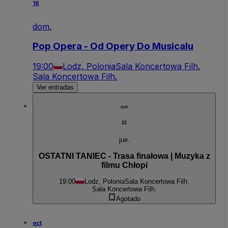
18
dom.
Pop Opera - Od Opery Do Musicalu
19:00
Lodz, Polonia
Sala Koncertowa Filh.
Sala Koncertowa Filh.
Ver entradas
oct
22
jue.
OSTATNI TANIEC - Trasa finałowa | Muzyka z
filmu Chłopi
19:00
Lodz, Polonia
Sala Koncertowa Filh.
Sala Koncertowa Filh.
Agotado
oct