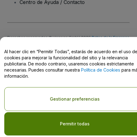
Centro de Ayuda / Contacto
Derechos reservados © viagogo GmbH 2026
Datos de la Empresa
El uso de este sitio web constituye la aceptación de los
Términos y
Condiciones
, de la
Política de Privacidad
, de la
Política de Cookies
Al hacer clic en “Permitir Todas”, estarás de acuerdo en el uso d
y de la
Política de Privacidad para Móviles
cookies para mejorar la funcionalidad del sitio y la relevancia
No compartir mi información personal ni tus opciones de
publicitaria. De modo contrario, usaremos cookies estrictamente
privacidad
necesarias. Puedes consultar nuestra
Política de Cookies
para m
información.
Gestionar preferencias
Permitir todas