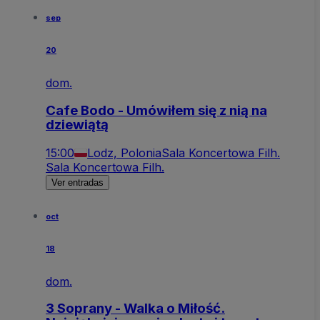
sep
20
dom.
Cafe Bodo - Umówiłem się z nią na
dziewiątą
15:00
Lodz, Polonia
Sala Koncertowa Filh.
Sala Koncertowa Filh.
Ver entradas
oct
18
dom.
3 Soprany - Walka o Miłość.