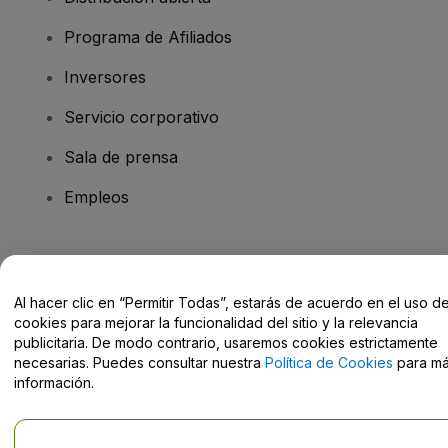
Programa de Afiliados
Inversores
Servicio corporativo
Sala de prensa
Empleos
¿Tienes alguna pregunta?
Al hacer clic en “Permitir Todas”, estarás de acuerdo en el uso d
Centro de Ayuda / Contacto
cookies para mejorar la funcionalidad del sitio y la relevancia
publicitaria. De modo contrario, usaremos cookies estrictamente
necesarias. Puedes consultar nuestra
Política de Cookies
para m
información.
Derechos reservados © viagogo GmbH 2026
Datos de la Empresa