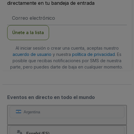
directamente en tu bandeja de entrada
Dirección
de
correo
electrónico
Únete a la lista
Al iniciar sesión o crear una cuenta, aceptas nuestro
acuerdo de usuario
y nuestra
política de privacidad
. Es
posible que recibas notificaciones por SMS de nuestra
parte, pero puedes darte de baja en cualquier momento.
Eventos en directo en todo el mundo
Argentina
Español (ES)