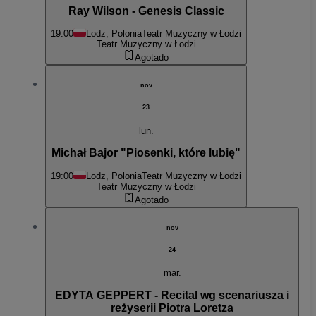
Ray Wilson - Genesis Classic
19:00
Lodz, Polonia
Teatr Muzyczny w Łodzi
Teatr Muzyczny w Łodzi
Agotado
nov
23
lun.
Michał Bajor "Piosenki, które lubię"
19:00
Lodz, Polonia
Teatr Muzyczny w Łodzi
Teatr Muzyczny w Łodzi
Agotado
nov
24
mar.
EDYTA GEPPERT - Recital wg scenariusza i
reżyserii Piotra Loretza