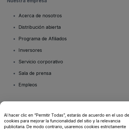
Nuestra empresa
Acerca de nosotros
Distribución abierta
Programa de Afiliados
Inversores
Servicio corporativo
Sala de prensa
Empleos
¿Tienes alguna pregunta?
Al hacer clic en “Permitir Todas”, estarás de acuerdo en el uso d
Centro de Ayuda / Contacto
cookies para mejorar la funcionalidad del sitio y la relevancia
publicitaria. De modo contrario, usaremos cookies estrictamente