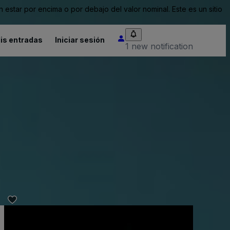
tar por encima o por debajo del valor nominal. Este es un sitio
is entradas
Iniciar sesión
1 new notification