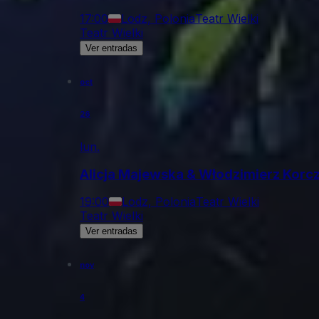
17:00
Lodz, Polonia
Teatr Wielki
Teatr Wielki
Ver entradas
oct
26
lun.
Alicja Majewska & Włodzimierz Korcz
19:00
Lodz, Polonia
Teatr Wielki
Teatr Wielki
Ver entradas
nov
4