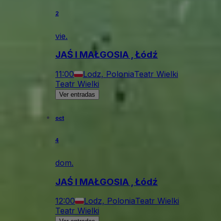
2
vie.
JAŚ I MAŁGOSIA , Łódź
11:00
Lodz, Polonia
Teatr Wielki
Teatr Wielki
Ver entradas
oct
4
dom.
JAŚ I MAŁGOSIA , Łódź
12:00
Lodz, Polonia
Teatr Wielki
Teatr Wielki