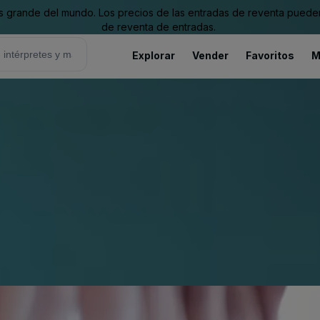
grande del mundo. Los precios de las entradas de reventa pueden es
de reventa de entradas.
Explorar
Vender
Favoritos
M