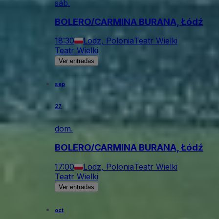
sáb.
BOLERO/CARMINA BURANA, Łódź
18:30
Lodz, Polonia
Teatr Wielki
Teatr Wielki
Ver entradas
sep
27
dom.
BOLERO/CARMINA BURANA, Łódź
17:00
Lodz, Polonia
Teatr Wielki
Teatr Wielki
Ver entradas
oct