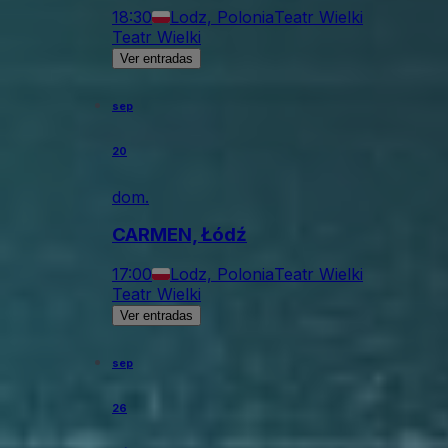
18:30
Lodz, Polonia
Teatr Wielki
Teatr Wielki
Ver entradas
sep
20
dom.
CARMEN, Łódź
17:00
Lodz, Polonia
Teatr Wielki
Teatr Wielki
Ver entradas
sep
26