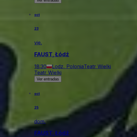
Ver entradas
oct
23
vie.
FAUST, Łódź
18:30
Lodz, Polonia
Teatr Wielki
Teatr Wielki
Ver entradas
oct
25
dom.
FAUST, Łódź