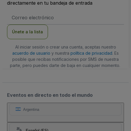
directamente en tu bandeja de entrada
Dirección
de
correo
electrónico
Únete a la lista
Al iniciar sesión o crear una cuenta, aceptas nuestro
acuerdo de usuario
y nuestra
política de privacidad
. Es
posible que recibas notificaciones por SMS de nuestra
parte, pero puedes darte de baja en cualquier momento.
Eventos en directo en todo el mundo
Argentina
Español (ES)