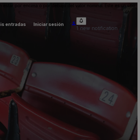
tar por encima o por debajo del valor nominal. Este es un sitio
is entradas
Iniciar sesión
1 new notification