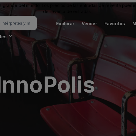
grande del mundo. Los precios de las entradas de reventa pueden es
de reventa de entradas.
Explorar
Vender
Favoritos
M
des
InnoPolis