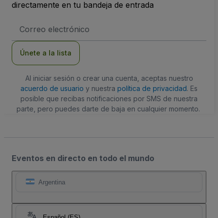
directamente en tu bandeja de entrada
Dirección
de
correo
electrónico
Únete a la lista
Al iniciar sesión o crear una cuenta, aceptas nuestro
acuerdo de usuario
y nuestra
política de privacidad
. Es
posible que recibas notificaciones por SMS de nuestra
parte, pero puedes darte de baja en cualquier momento.
Eventos en directo en todo el mundo
Argentina
Español (ES)