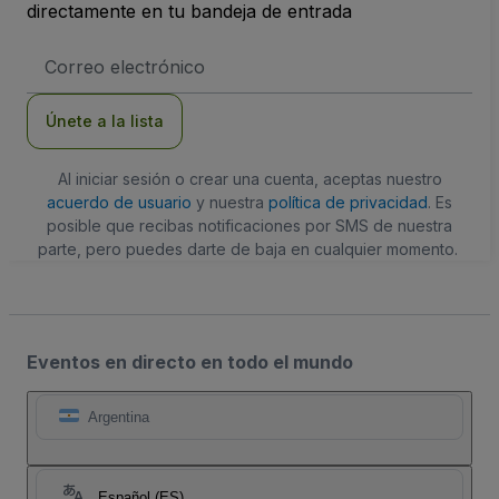
directamente en tu bandeja de entrada
Dirección
de
correo
electrónico
Únete a la lista
Al iniciar sesión o crear una cuenta, aceptas nuestro
acuerdo de usuario
y nuestra
política de privacidad
. Es
posible que recibas notificaciones por SMS de nuestra
parte, pero puedes darte de baja en cualquier momento.
Eventos en directo en todo el mundo
Argentina
Español (ES)