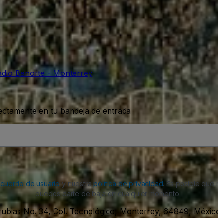
adio Banorte - Monterrey
rectamente en tu bandeja de entrada
acuerdo de usuario
y nuestra
política de privacidad
. Es posible que
puedes darte de baja en cualquier momento.
rubias No. 34, Col. Tecnológico, Monterrey, 64849, Méxic