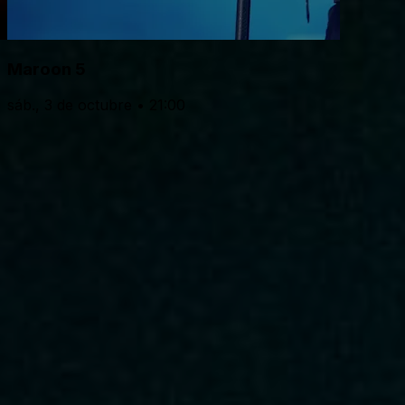
Maroon 5
sáb., 3 de octubre • 21:00