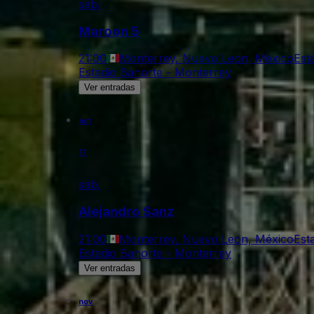
sáb.
Maroon 5
21:00
Monterrey, Nuevo Leon, México
Est
Estadio Banorte - Monterrey
Ver entradas
oct
17
sáb.
Alejandro Sanz
21:00
Monterrey, Nuevo Leon, México
Est
Estadio Banorte - Monterrey
Ver entradas
nov