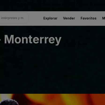
grande del mundo. Los precios de las entradas de reventa pueden es
de reventa de entradas.
Explorar
Vender
Favoritos
M
- Monterrey