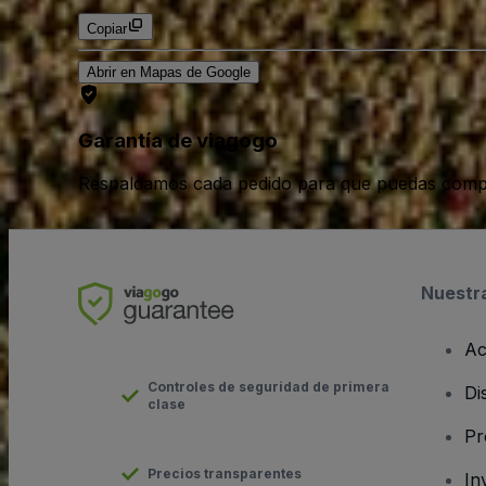
Copiar
Abrir en Mapas de Google
Garantía de viagogo
Respaldamos cada pedido para que puedas compr
Nuestr
Ac
Controles de seguridad de primera
Di
clase
Pr
Precios transparentes
In