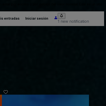
tar por encima o por debajo del valor nominal. Este es un sitio
is entradas
Iniciar sesión
1 new notification