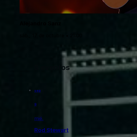
Alejandro Sanz
sáb., 17 de octubre • 21:00
5 eventos
sep
9
mié.
Rod Stewart