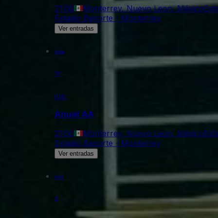
21:00
Monterrey, Nuevo Leon, México
Est
Estadio Banorte - Monterrey
Ver entradas
sep
17
jue.
Anuel AA
21:00
Monterrey, Nuevo Leon, México
Est
Estadio Banorte - Monterrey
Ver entradas
oct
3