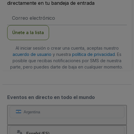
directamente en tu bandeja de entrada
Dirección
de
correo
electrónico
Únete a la lista
Al iniciar sesión o crear una cuenta, aceptas nuestro
acuerdo de usuario
y nuestra
política de privacidad
. Es
posible que recibas notificaciones por SMS de nuestra
parte, pero puedes darte de baja en cualquier momento.
Eventos en directo en todo el mundo
Argentina
Español (ES)