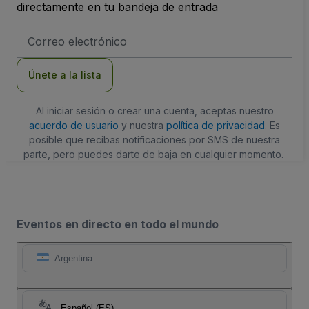
directamente en tu bandeja de entrada
Dirección
de
correo
electrónico
Únete a la lista
Al iniciar sesión o crear una cuenta, aceptas nuestro
acuerdo de usuario
y nuestra
política de privacidad
. Es
posible que recibas notificaciones por SMS de nuestra
parte, pero puedes darte de baja en cualquier momento.
Eventos en directo en todo el mundo
Argentina
Español (ES)