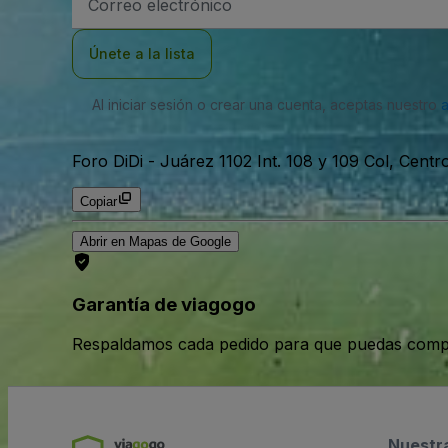
de
correo
electrónico
Únete a la lista
Al iniciar sesión o crear una cuenta, aceptas nuestro
Foro DiDi
-
Juárez 1102 Int. 108 y 109 Col, Cent
Copiar
Abrir en Mapas de Google
Garantía de viagogo
Respaldamos cada pedido para que puedas compr
Nuestr