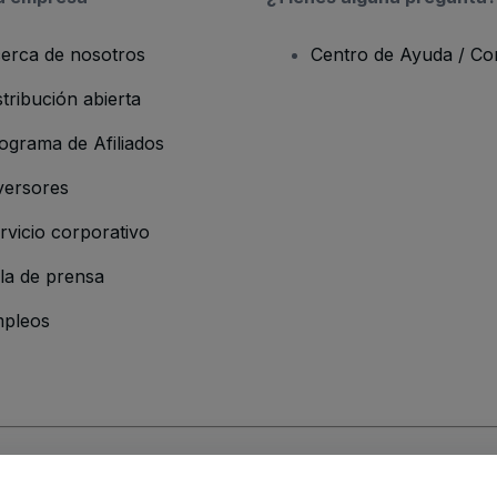
erca de nosotros
Centro de Ayuda / Co
stribución abierta
ograma de Afiliados
versores
rvicio corporativo
la de prensa
pleos
resa