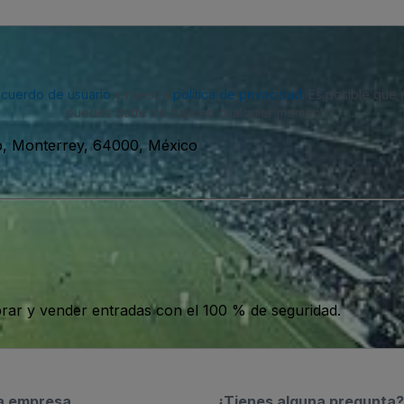
acuerdo de usuario
y nuestra
política de privacidad
. Es posible que
puedes darte de baja en cualquier momento.
ro, Monterrey, 64000, México
ar y vender entradas con el 100 % de seguridad.
a empresa
¿Tienes alguna pregunta?