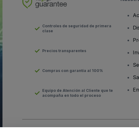
Ac
Controles de seguridad de primera
Di
clase
Pr
Precios transparentes
In
Se
Compras con garantía al 100%
Sa
Em
Equipo de Atención al Cliente que te
acompaña en todo el proceso
Derechos reservados © viagogo GmbH 2026
Datos de la Emp