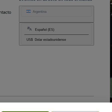
ntacto
Argentina
Español (ES)
US$
Dolar estadounidense