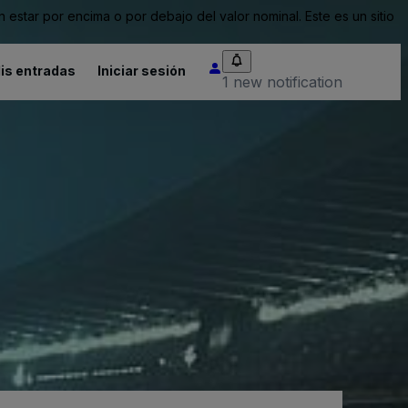
tar por encima o por debajo del valor nominal. Este es un sitio
is entradas
Iniciar sesión
1 new notification