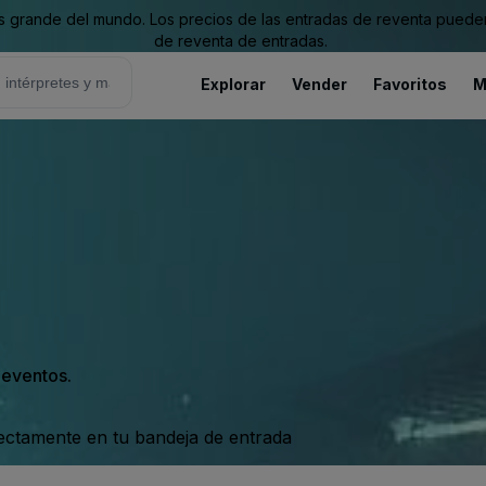
grande del mundo. Los precios de las entradas de reventa pueden es
de reventa de entradas.
Explorar
Vender
Favoritos
M
s eventos.
rectamente en tu bandeja de entrada