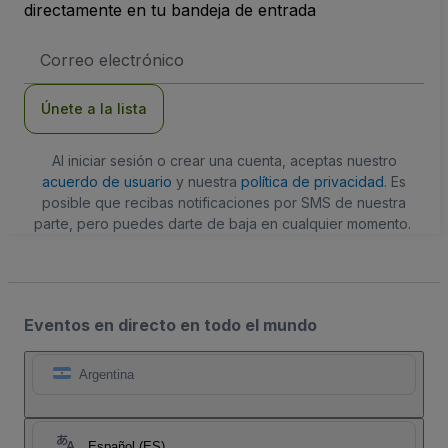
directamente en tu bandeja de entrada
Dirección
de
correo
electrónico
Únete a la lista
Al iniciar sesión o crear una cuenta, aceptas nuestro
acuerdo de usuario
y nuestra
política de privacidad
. Es
posible que recibas notificaciones por SMS de nuestra
parte, pero puedes darte de baja en cualquier momento.
Eventos en directo en todo el mundo
Argentina
Español (ES)