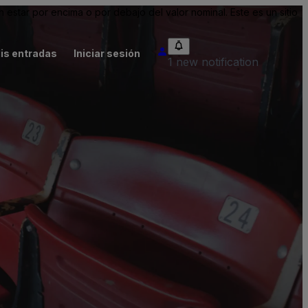
tar por encima o por debajo del valor nominal. Este es un sitio
is entradas
Iniciar sesión
1 new notification