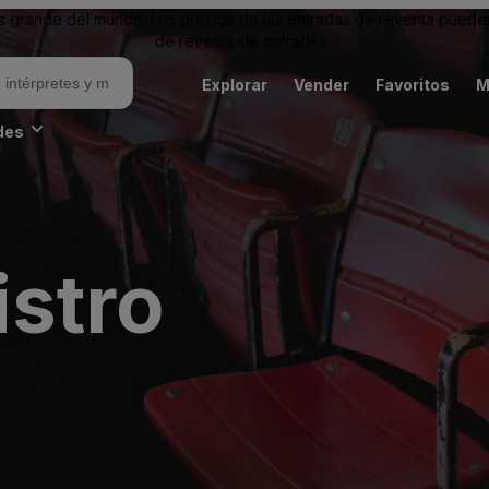
grande del mundo. Los precios de las entradas de reventa pueden es
de reventa de entradas.
Explorar
Vender
Favoritos
M
des
istro