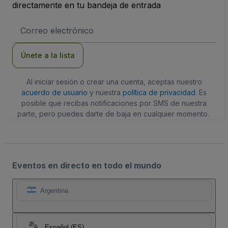
directamente en tu bandeja de entrada
Dirección
de
correo
electrónico
Únete a la lista
Al iniciar sesión o crear una cuenta, aceptas nuestro
acuerdo de usuario
y nuestra
política de privacidad
. Es
posible que recibas notificaciones por SMS de nuestra
parte, pero puedes darte de baja en cualquier momento.
Eventos en directo en todo el mundo
Argentina
Español (ES)