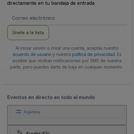
directamente en tu bandeja de entrada
Dirección
de
correo
electrónico
Únete a la lista
Al iniciar sesión o crear una cuenta, aceptas nuestro
acuerdo de usuario
y nuestra
política de privacidad
. Es
posible que recibas notificaciones por SMS de nuestra
parte, pero puedes darte de baja en cualquier momento.
Eventos en directo en todo el mundo
Argentina
Español (ES)