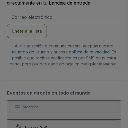
directamente en tu bandeja de entrada
Dirección
de
correo
electrónico
Únete a la lista
Al iniciar sesión o crear una cuenta, aceptas nuestro
acuerdo de usuario
y nuestra
política de privacidad
. Es
posible que recibas notificaciones por SMS de nuestra
parte, pero puedes darte de baja en cualquier momento.
Eventos en directo en todo el mundo
Argentina
Español (ES)